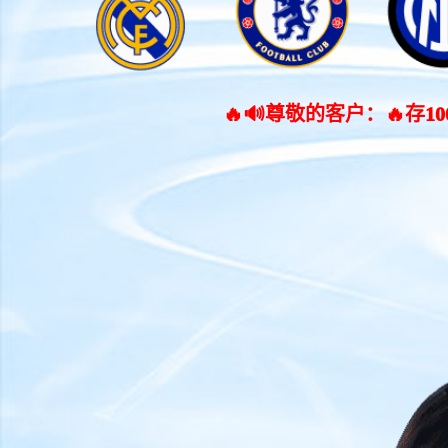
🔥🔊尊敬的客户：🔥存100元送68%🎁，最高送1